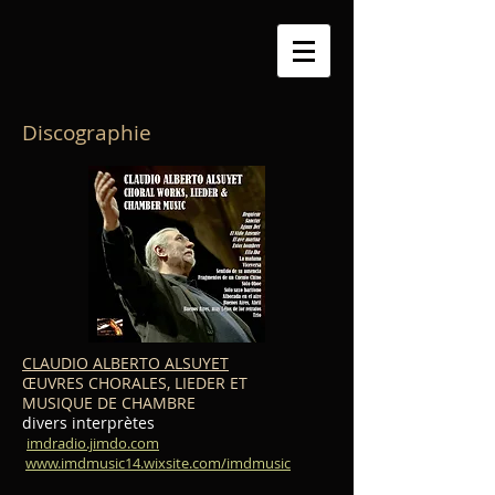
Discographie
CLAUDIO ALBERTO ALSUYET
ŒUVRES CHORALES, LIEDER ET
MUSIQUE DE CHAMBRE
divers interprètes
imdradio.jimdo.com
www.imdmusic14.wixsite.com/imdmusic