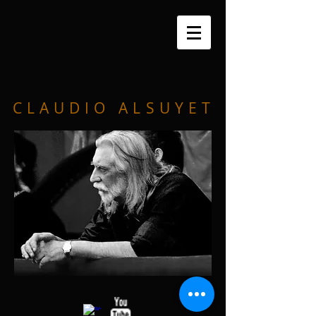
C L A U D I O A L S U Y E T