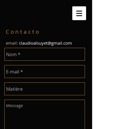
C o n t a c t o
email:
claudioalsuyet@gmail.com