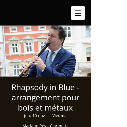
Rhapsody in Blue -
arrangement pour
bois et métaux
jeu. 10 nov.
  |  
Viedma
Mariano Rey - Clarinette