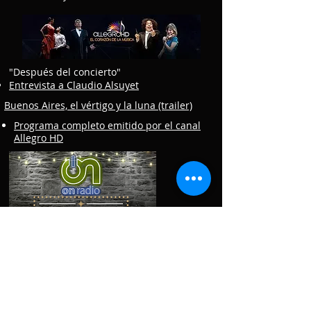
"Después del concierto"
Entrevista a Claudio Alsuyet
Buenos Aires, el vértigo y la luna (trailer)
Programa completo emitido por el canal
Allegro HD
"De paraíso para Ud."
Entrevista al Mtro Glenn Block -Claudio
Alsuyet - video estreno en Illinois