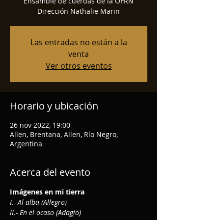
Ensamble de cuerdas de la OFRN
Dirección Nathalie Marin
Las entradas no están a la
venta
Ver otros eventos
Horario y ubicación
26 nov 2022, 19:00
Allen, Brentana, Allen, Río Negro,
Argentina
Acerca del evento
Imágenes en mi tierra
I.- Al alba (Allegro)
II.- En el ocaso (Adagio)