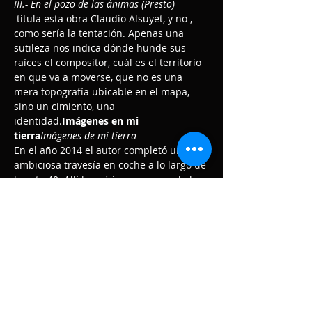
III.- En el pozo de las ánimas (Presto)
 titula esta obra Claudio Alsuyet, y no 
, 
como sería la tentación. Apenas una 
sutileza nos indica dónde hunde sus 
raíces el compositor, cuál es el territorio 
en que va a moverse, que no es una 
mera topografía ubicable en el mapa, 
sino un cimiento, una 
identidad.
Imágenes en mi 
tierra
Imágenes de mi tierra
En el año 2014 el autor completó una 
ambiciosa travesía en coche a lo largo de 
la ruta 40. Allí buscó impregnarse de las 
imágenes que se desplegaban en su 
parabrisas casi sin necesidad de ser 
convocadas. No es un dato menor que el 
compositor sea piloto y que su 
experiencia física de volar se vuelque en 
su creación. Allí donde todo parece 
suspendido e inmóvil, la luz que baña el 
mundo se ve en la…