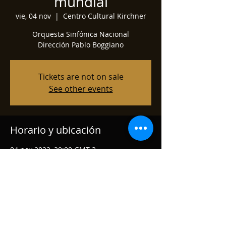
mundial
vie, 04 nov
  |  
Centro Cultural Kirchner
Orquesta Sinfónica Nacional
Dirección Pablo Boggiano
Tickets are not on sale
See other events
Horario y ubicación
04 nov 2022, 20:00 GMT-3
Centro Cultural Kirchner, Sarmiento 151,
C1041 CABA, Argentina
Compartir este evento