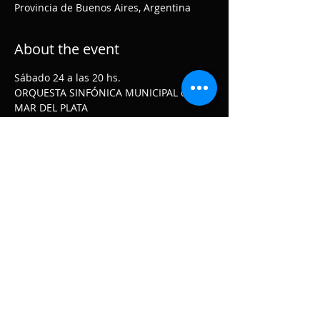
Provincia de Buenos Aires, Argentina
About the event
Sábado 24 a las 20 hs.
ORQUESTA SINFÓNICA MUNICIPAL de 
MAR DEL PLATA
Programa:
SAMUEL BARBER - Essay for Orchestra nr 
2, op.17
CLAUDIO ALSUYET - Carpe Diem: Buenos 
Aires
SERGIO RACHMANINOF - Sinfonía nr 2, 
mi menor
Show More
Share this event