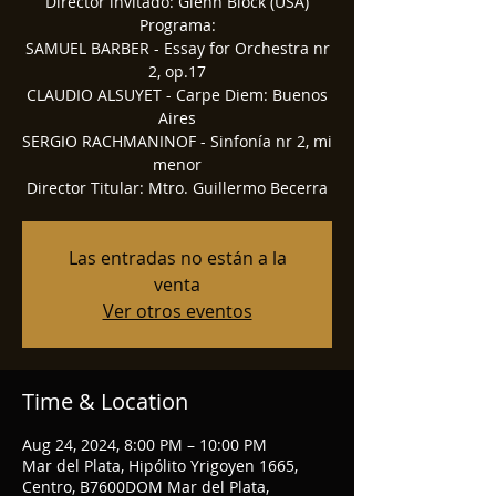
Director invitado: Glenn Block (USA)
Programa:
SAMUEL BARBER - Essay for Orchestra nr
2, op.17
CLAUDIO ALSUYET - Carpe Diem: Buenos
Aires
SERGIO RACHMANINOF - Sinfonía nr 2, mi
menor
Director Titular: Mtro. Guillermo Becerra
Las entradas no están a la
venta
Ver otros eventos
Time & Location
Aug 24, 2024, 8:00 PM – 10:00 PM
Mar del Plata, Hipólito Yrigoyen 1665,
Centro, B7600DOM Mar del Plata,